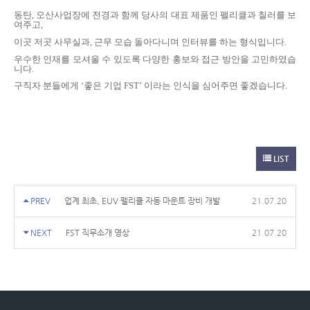
동탄, 오산사업장에 전경과 함께 당사의 대표 제품인 펠리클과 칠러를 보
여주고
,
이곳 저곳 사무실과, 근무 모습 돌아다니며 인터뷰를 하는 형식입니다
.
우수한 인재를 모셔울 수 있도록 다양한 홍보와 접근 방안을 고민하였습
니다.
구직자 분들에게
‘
좋은 기업
FST’
이라는 인식을 심어주면 좋겠습니다
.
LIST
PREV
업계 최초, EUV 펠리클 자동 마운트 장비 개발
21.07.20
NEXT
FST 직무소개 영상
21.07.20