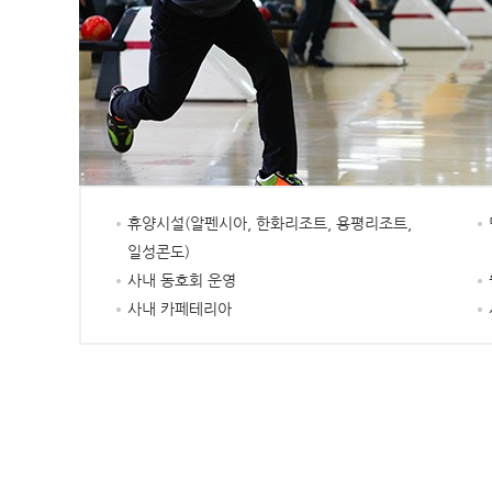
휴양시설(알펜시아, 한화리조트, 용평리조트,
일성콘도)
사내 동호회 운영
사내 카페테리아